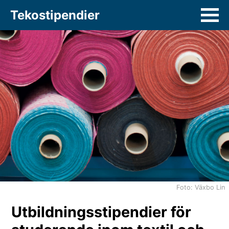
Tekostipendier
Om Stipendiefonderna
Ansökan
FAQ
Kontakt
Foto: Växbo Lin
Utbildningsstipendier för